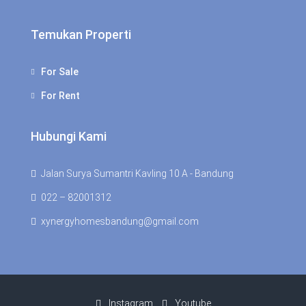
Temukan Properti
For Sale
For Rent
Hubungi Kami
Jalan Surya Sumantri Kavling 10 A - Bandung
022 – 82001312
xynergyhomesbandung@gmail.com
Instagram
Youtube