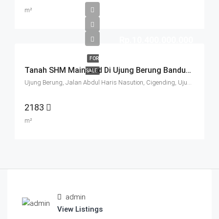
m²
Rp.10.400.000.000
FOR
Tanah SHM Mainroad Di Ujung Berung Bandung
SALE
Ujung Berung, Jalan Abdul Haris Nasution, Cigending, Ujungberung, Bandung City, West Java, Java, 45474, Indonesia
2183
m²
admin
View Listings