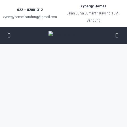
Xynergy Homes
022 – 82001312
Jalan Surya Sumantri Kavling 10 A -
xynergyhomesbandung@gmail.com
Bandung