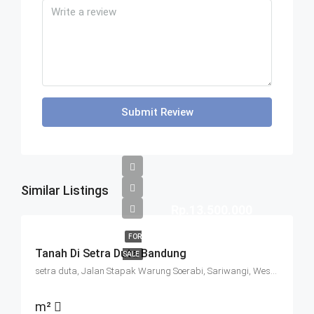
Submit Review
Similar Listings
Rp.13.500.000
FOR
Tanah Di Setra Duta Bandung
SALE
setra duta, Jalan Stapak Warung Soerabi, Sariwangi, West Bandung, West Java, Java, 40513, Indonesia
m²