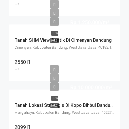
m²
Rp.1.250.000/m²
FOR
Tanah SHM View Cantik Di Cimenyan Bandung
SALE
Cimenyan, Kabupaten Bandung, West Java, Java, 40192, Indonesia
2550
m²
Rp.10.000.000/m²
FOR
Tanah Lokasi Strategis Di Kopo Bihbul Bandung
SALE
Margahayu, Kabupaten Bandung, West Java, Java, 40227, Indonesia
2099